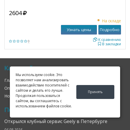
2604
На складе
Узнать цены
Подробно
К сравнению
0
В закладки
Карта сайта
Мы используем cookie. Это
позволяет нам анализировать
Главная
О нас
Контакты
взаимодействие посетителей с
Оплата
Доставка
Гарантия
сайтом и делать его лучше.
Принять
Продолжая пользоваться
Новости
Оферта
Соглашение
сайтом, вы соглашаетесь с
использованием файлов cookie.
Последние новости
Открылся клубный сервис Geely в Петербурге
04.09.2024