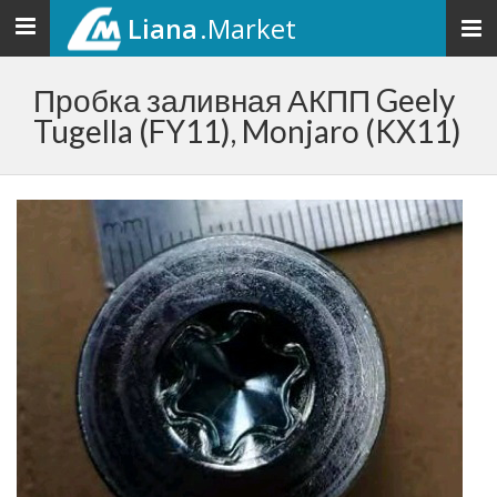
Liana
.Market
Toggle
navigation
Пробка заливная АКПП Geely
Tugella (FY11), Monjaro (KX11)