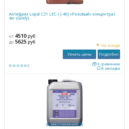
Антифриз Lopal C31 LEC-I (-40) «Розовый» концентрат
4кг (Geely)
4510
руб
от
5625
руб
до
На складе
Узнать цены
Подробно
К сравнению
0
В закладки