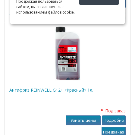
Продолжая пользоваться
сайтом, вы соглашаетесь с
использованием файлов cookie.
К сравнению
0
В закладки
Антифриз REINWELL G12+ «Красный» 1л.
Под заказ
Узнать цены
Подробно