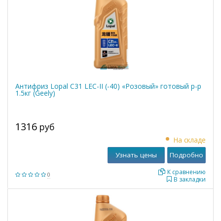
Антифриз Lopal C31 LEC-II (-40) «Розовый» готовый р-р
1.5кг (Geely)
1316
руб
На складе
Узнать цены
Подробно
К сравнению
0
В закладки