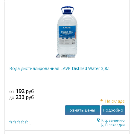
Вода дистиллированная LAVR Distilled Water 3,8л.
192
руб
от
233
руб
до
На складе
Узнать цены
Подробно
К сравнению
0
В закладки