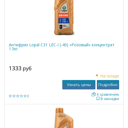
Антифриз Lopal C31 LEC-I (-40) «Розовый» концентрат
1.5кг
1333
руб
На складе
Узнать цены
Подробно
К сравнению
0
В закладки