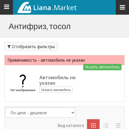
Liana
.Market
Toggle
navigation
Антифриз, тосол
Отобразить фильтры
Применимость - автомобиль не указан
Указать автомобиль
Автомобиль не
указан
Указать автомобиль
Вид каталога