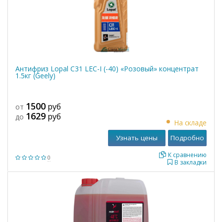
Антифриз Lopal C31 LEC-I (-40) «Розовый» концентрат
1.5кг (Geely)
1500
руб
от
1629
руб
до
На складе
Узнать цены
Подробно
К сравнению
0
В закладки