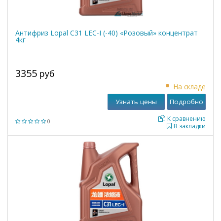
Антифриз Lopal C31 LEC-I (-40) «Розовый» концентрат
4кг
3355
руб
На складе
Узнать цены
Подробно
К сравнению
0
В закладки