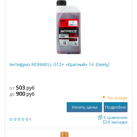
Антифриз REINWELL G12+ «Красный» 1л. (Geely)
503
руб
от
900
руб
до
На складе
Узнать цены
Подробно
К сравнению
0
В закладки