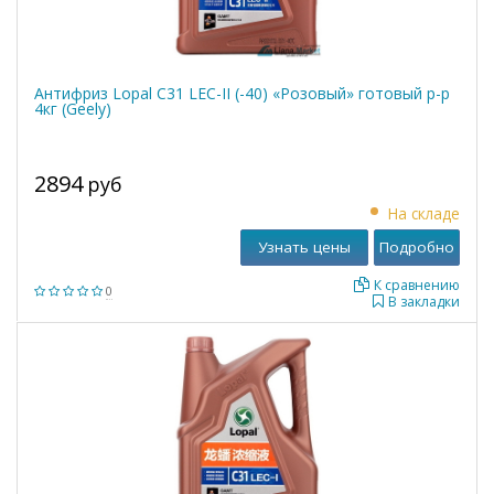
Антифриз Lopal C31 LEC-II (-40) «Розовый» готовый р-р
4кг (Geely)
2894
руб
На складе
Узнать цены
Подробно
К сравнению
0
В закладки