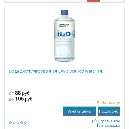
Вода дистиллированная LAVR Distilled Water 1л.
88
руб
от
106
руб
до
На складе
Узнать цены
Подробно
К сравнению
0
В закладки