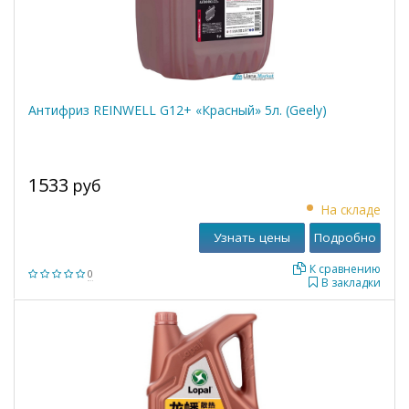
Антифриз REINWELL G12+ «Красный» 5л. (Geely)
1533
руб
На складе
Узнать цены
Подробно
К сравнению
0
В закладки