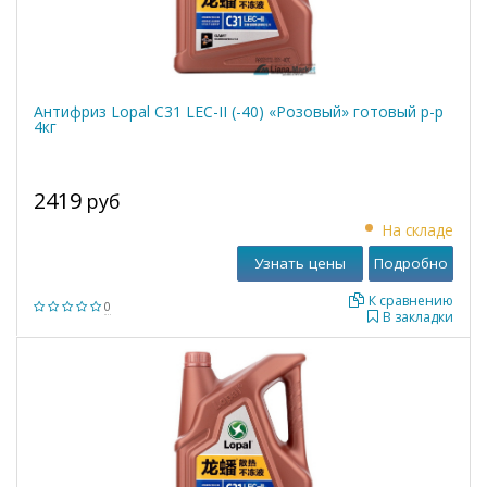
Антифриз Lopal C31 LEC-II (-40) «Розовый» готовый р-р
4кг
2419
руб
На складе
Узнать цены
Подробно
К сравнению
0
В закладки