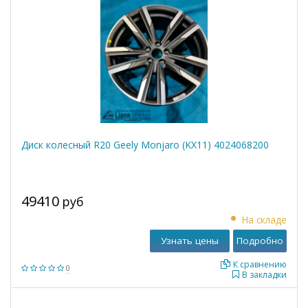
Диск колесный R20 Geely Monjaro (KX11) 4024068200
49410
руб
На складе
Узнать цены
Подробно
К сравнению
0
В закладки