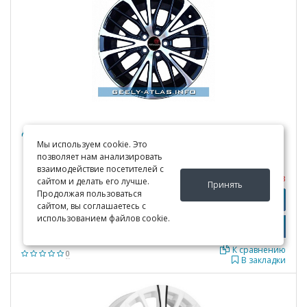
Диск колесный Remain R194 (A I40) 7,0X17 5 114.3 ET45
Мы используем cookie. Это
позволяет нам анализировать
взаимодействие посетителей с
Под заказ
сайтом и делать его лучше.
Принять
Продолжая пользоваться
Узнать цены
Подробно
сайтом, вы соглашаетесь с
использованием файлов cookie.
К сравнению
0
В закладки