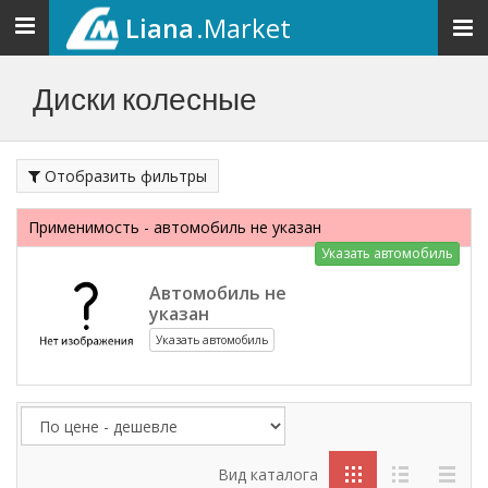
Liana
.Market
Toggle
navigation
Диски колесные
Отобразить фильтры
Применимость - автомобиль не указан
Указать автомобиль
Автомобиль не
указан
Указать автомобиль
Вид каталога