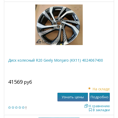
Диск колесный R20 Geely Monjaro (KX11) 4024067400
41569
руб
На складе
Узнать цены
Подробно
К сравнению
0
В закладки