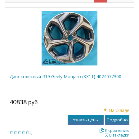
Диск колесный R19 Geely Monjaro (KX11) 4024077300
40838
руб
На складе
Узнать цены
Подробно
К сравнению
0
В закладки