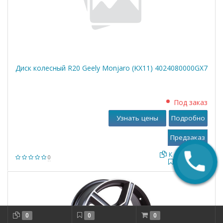
Диск колесный R20 Geely Monjaro (KX11) 4024080000GX7
Под заказ
Узнать цены
Подробно
К сравнению
0
В закладки
0
0
0