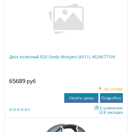
Диск колесный R20 Geely Monjaro (KX11) 4024077100
65689
руб
На складе
Узнать цены
Подробно
К сравнению
0
В закладки