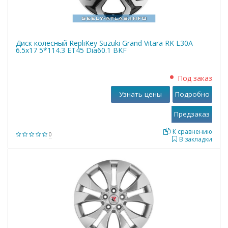
Диск колесный RepliKey Suzuki Grand Vitara RK L30A
6.5x17 5*114.3 ET45 Dia60.1 BKF
Под заказ
Узнать цены
Подробно
К сравнению
0
В закладки