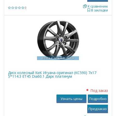
К сравнению
0
В закладки
Диск колесный КиК Игуана-оригинал (КС590) 7x17
5*114.3 ET45 Dia60.1 Дарк платинум
Под заказ
Узнать цены
Подробно