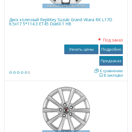
Диск колесный RepliKey Suzuki Grand Vitara RK L17D
6.5x17 5*114.3 ET45 Dia60.1 HB
Под заказ
Узнать цены
Подробно
К сравнению
0
В закладки