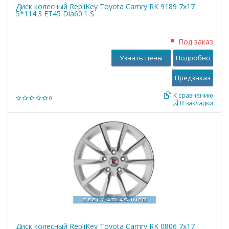
Диск колесный RepliKey Toyota Camry RK 9189 7x17
5*114.3 ET45 Dia60.1 S
Под заказ
Узнать цены
Подробно
К сравнению
0
В закладки
Диск колесный RepliKey Toyota Camry RK 0806 7x17