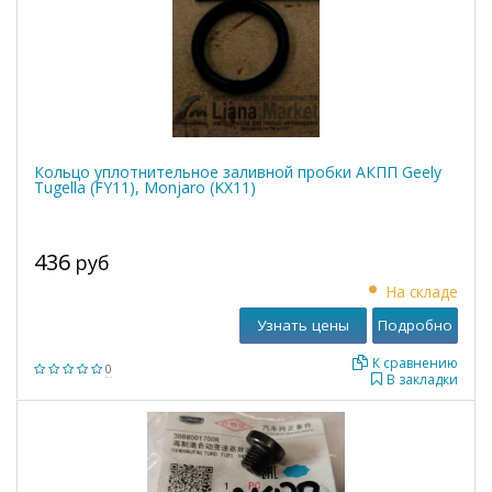
Кольцо уплотнительное заливной пробки АКПП Geely
Tugella (FY11), Monjaro (KX11)
436
руб
На складе
Узнать цены
Подробно
К сравнению
0
В закладки