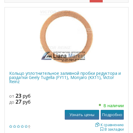
Кольцо уплотнительное заливной пробки редуктора и
раздатки Geely Tugella (FY11), Monjaro (KX11), Victor
Reinz
23
руб
от
27
руб
до
В наличии
Узнать цены
Подробно
К сравнению
0
В закладки