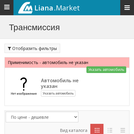
Liana
.Market
Toggle
navigation
Трансмиссия
Отобразить фильтры
Применимость - автомобиль не указан
Указать автомобиль
Автомобиль не
указан
Указать автомобиль
Вид каталога