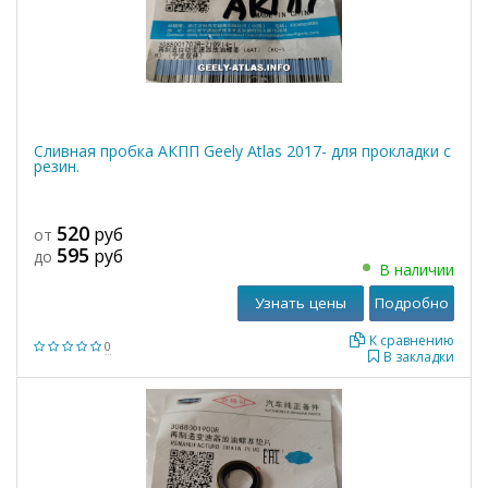
Сливная пробка АКПП Geely Atlas 2017- для прокладки с
резин.
520
руб
от
595
руб
до
В наличии
Узнать цены
Подробно
К сравнению
0
В закладки