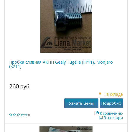
Пробка сливная АКПП Geely Tugella (FY11), Monjaro
(KX11)
260
руб
На складе
Узнать цены
Подробно
К сравнению
0
В закладки