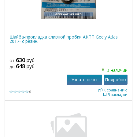
Шайба-прокладка сливной пробки АКПП Geely Atlas
2017- с резин.
630
руб
от
648
руб
до
В наличии
Узнать цены
Подробно
К сравнению
0
В закладки