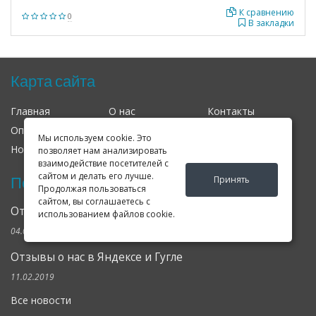
К сравнению
0
В закладки
Карта сайта
Главная
О нас
Контакты
Оплата
Доставка
Гарантия
Мы используем cookie. Это
Новости
Оферта
Соглашение
позволяет нам анализировать
взаимодействие посетителей с
сайтом и делать его лучше.
Последние новости
Принять
Продолжая пользоваться
сайтом, вы соглашаетесь с
Открылся клубный сервис Geely в Петербурге
использованием файлов cookie.
04.09.2024
Отзывы о нас в Яндексе и Гугле
11.02.2019
Все новости