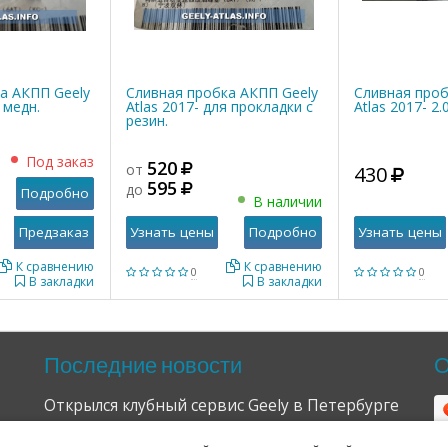
а АКПП Geely
Сливная пробка АКПП Geely
Сливная про
 медн.
Atlas 2017- для прокладки с
Atlas 2017- 2
резин.
Под заказ
520
от
430
595
до
Подробно
В наличии
Узнать цены
Подробно
Узнать цены
К сравнению
К сравнению
0
0
В закладки
В закладки
Последние новости
О
Открылся клубный сервис Geely в Петербурге
04.09.2024