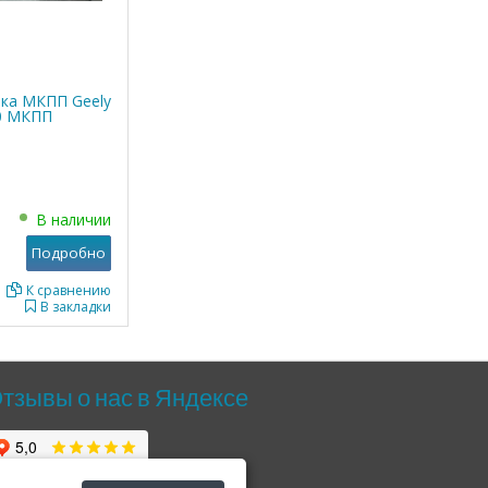
бка МКПП Geely
.0 МКПП
В наличии
Подробно
К сравнению
В закладки
тзывы о нас в Яндексе