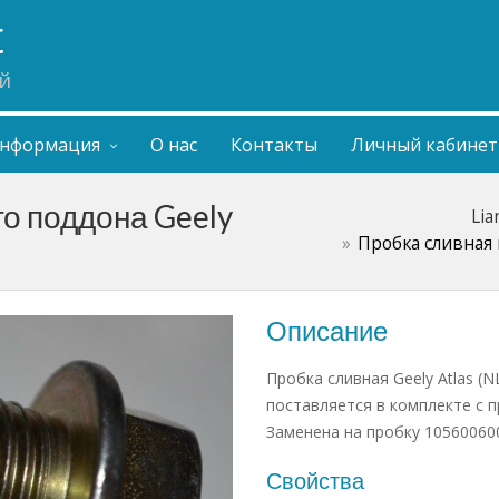
t
й
нформация
О нас
Контакты
Личный кабинет
о поддона Geely
Lia
Пробка сливная м
Описание
Пробка сливная Geely Atlas (NL
поставляется в комплекте с 
Заменена на пробку 10560060
Свойства