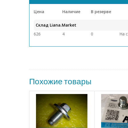
Цена
Наличие
В резерве
Склад Liana.Market
626
4
0
На 
Похожие товары