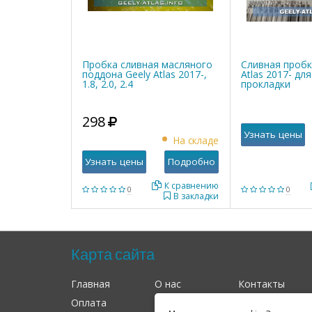
Пробка сливная масляного
Сливная пробк
поддона Geely Atlas 2017-,
Atlas 2017- для
1.8, 2.0, 2.4
прокладки
298
Узнать цены
На складе
Узнать цены
Подробно
К сравнению
0
0
В закладки
Карта сайта
Главная
О нас
Контакты
Оплата
Доставка
Гарантия