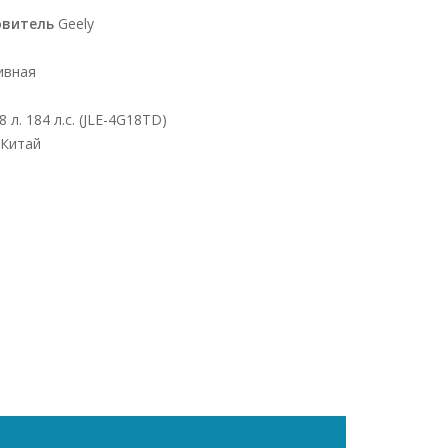
овитель
Geely
ивная
8 л. 184 л.с. (JLE-4G18TD)
Китай