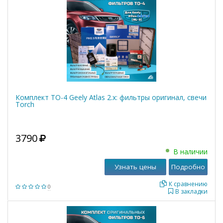
Комплект ТО-4 Geely Atlas 2.x: фильтры оригинал, свечи
Torch
3790
В наличии
Узнать цены
Подробно
К сравнению
0
В закладки