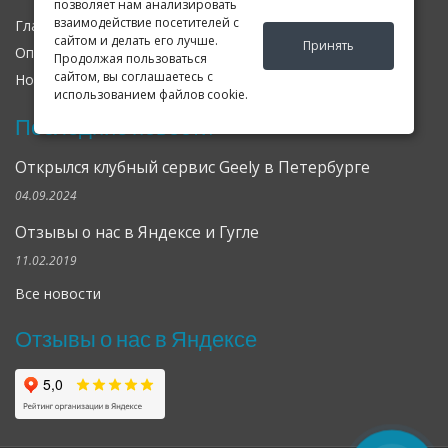
позволяет нам анализировать
взаимодействие посетителей с
Главная
О нас
Контакты
сайтом и делать его лучше.
Принять
Оплата
Доставка
Гарантия
Продолжая пользоваться
сайтом, вы соглашаетесь с
Новости
Оферта
Соглашение
использованием файлов cookie.
Последние новости
Открылся клубный сервис Geely в Петербурге
04.09.2024
Отзывы о нас в Яндексе и Гугле
11.02.2019
Все новости
Отзывы о нас в Яндексе