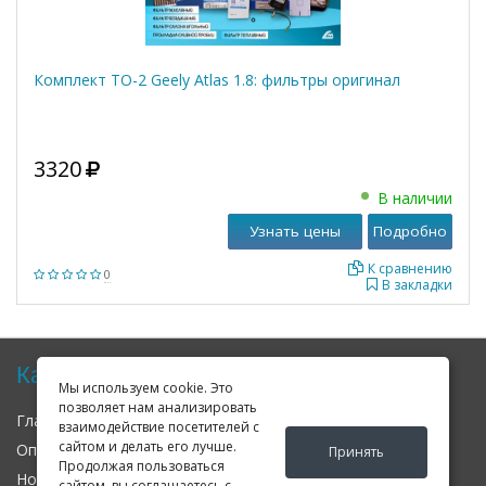
Комплект ТО-2 Geely Atlas 1.8: фильтры оригинал
3320
В наличии
Узнать цены
Подробно
К сравнению
0
В закладки
Карта сайта
Мы используем cookie. Это
позволяет нам анализировать
Главная
О нас
Контакты
взаимодействие посетителей с
сайтом и делать его лучше.
Оплата
Доставка
Гарантия
Принять
Продолжая пользоваться
Новости
Оферта
Соглашение
сайтом, вы соглашаетесь с