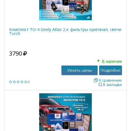
Комплект ТО-4 Geely Atlas 2.x: фильтры оригинал, свечи
Torch
3790
В наличии
Узнать цены
Подробно
К сравнению
0
В закладки