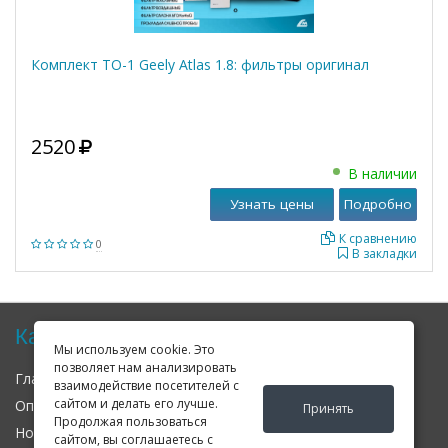
Комплект ТО-1 Geely Atlas 1.8: фильтры оригинал
2520
В наличии
Узнать цены
Подробно
К сравнению
0
В закладки
Карта сайта
Мы используем cookie. Это
позволяет нам анализировать
Главная
О нас
Контакты
взаимодействие посетителей с
сайтом и делать его лучше.
Оплата
Доставка
Гарантия
Принять
Продолжая пользоваться
Новости
Оферта
Соглашение
сайтом, вы соглашаетесь с