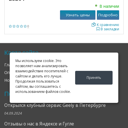
В наличии
Узнать цены
Подробно
К сравнению
0
В закладки
Карта сайта
Мы используем cookie. Это
Главная
О нас
Контакты
позволяет нам анализировать
взаимодействие посетителей с
Оплата
Доставка
Гарантия
сайтом и делать его лучше.
Принять
Новости
Оферта
Соглашение
Продолжая пользоваться
сайтом, вы соглашаетесь с
использованием файлов cookie.
Последние новости
Открылся клубный сервис Geely в Петербурге
04.09.2024
Отзывы о нас в Яндексе и Гугле