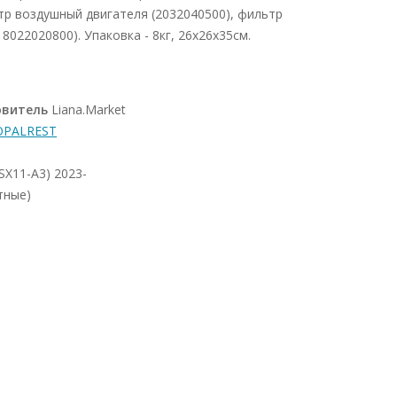
тр воздушный двигателя (2032040500), фильтр
8022020800). Упаковка - 8кг, 26х26х35см.
овитель
Liana.Market
OPALREST
(SX11-A3) 2023-
тные)