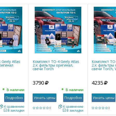
Geely Atlas
Комплект ТО-4 Geely Atlas
Комплект ТО-6
ригинал
2.x: фильтры оригинал,
2.x: фильтры 
свечи Torch
свечи Torch, 
3790
4235
В наличии
В наличии
Подробно
Узнать цены
Подробно
Узнать цены
К сравнению
К сравнению
0
0
В закладки
В закладки