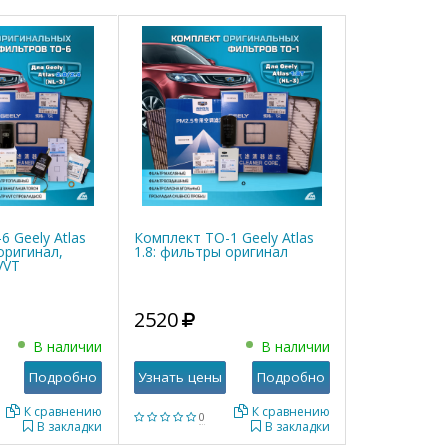
 Geely Atlas
Комплект ТО-1 Geely Atlas
оригинал,
1.8: фильтры оригинал
VVT
2520
В наличии
В наличии
Подробно
Узнать цены
Подробно
К сравнению
К сравнению
0
В закладки
В закладки