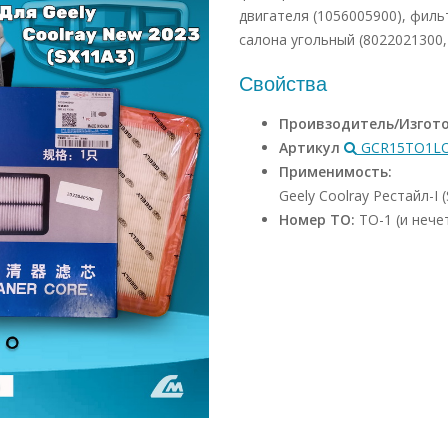
двигателя (1056005900), филь
салона угольный (8022021300, 
Свойства
Проивзодитель/Изгот
Артикул
GCR15TO1L
Применимость:
Geely Coolray Рестайл-I 
Номер ТО:
ТО-1 (и нече