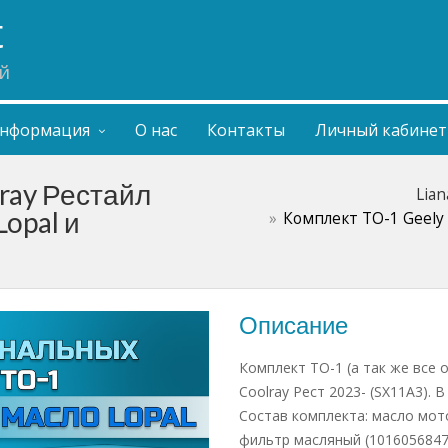
t
й
нформация
О нас
Контакты
Личный кабинет
ray Рестайл
Lian
Lopal и
Комплект ТО-1 Geely 
Описание
Комплект ТО-1 (а так же все 
Coolray Рест 2023- (SX11A3).
Состав комплекта: масло мотор
фильтр масляный (1016056847