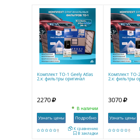
Комплект ТО-1 Geely Atlas
Комплект ТО-2 
2.x: фильтры оригинал
2.x: фильтры о
2270
3070
В наличии
Узнать цены
Подробно
Узнать цены
К сравнению
0
0
В закладки