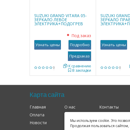
SUZUKI GRAND VITARA 05-
SUZUKI GRAND
ЗЕРКАЛО ЛЕВОЕ
ЗЕРКАЛО ПРА
ЭЛЕКТРИКА+ПОДОГРЕВ
ЭЛЕКТРИКА+
Под заказ
Узнать цены
Подробно
Узнать цены
К сравнению
0
0
В закладки
Карта сайта
Главная
О нас
Контакты
Оплата
Доставка
Гарантия
Мы используем cookie. Это позво
Новости
Оферта
Соглашение
Продолжая пользоваться сайтом, 