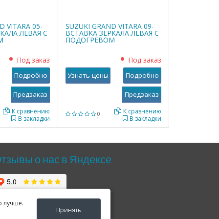
D VITARA 05-
SUZUKI GRAND VITARA 09-
КАЛА ЛЕВАЯ С
ВСТАВКА ЗЕРКАЛА ЛЕВАЯ С
М
ПОДОГРЕВОМ
Под заказ
Под заказ
Подробно
Узнать цены
Подробно
К сравнению
К сравнению
0
В закладки
В закладки
тзывы о нас в Яндексе
о лучше.
Принять