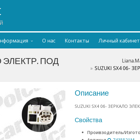
t
й
нформация
О нас
Контакты
Личный кабинет
О ЭЛЕКТР. ПОД
Liana.M
SUZUKI SX4 06- З
Описание
SUZUKI SX4 06- ЗЕРКАЛО ЭЛ
Свойства
Проивзодитель/Изгот
Артикул
7435521M