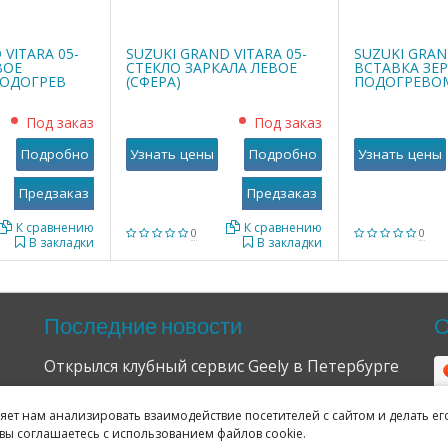
 VITARA 05-
SUZUKI GRAND VITARA 05-
SUZUKI GRAN
ВОЕ
СТЕКЛО ЗАРКАЛА ЛЕВОЕ
ВСТАВКА ЗЕР
ПОДОГРЕВ
(СФЕРА)
ПОДОГРЕВО
Под заказ
Под заказ
Подробно
Узнать цены
Подробно
Узнать цены
К сравнению
К сравнению
0
0
В закладки
В закладки
Последние новости
О
Открылся клубный сервис Geely в Петербурге
04.09.2024
ляет нам анализировать взаимодействие посетителей с сайтом и делать ег
Отзывы о нас в Яндексе и Гугле
вы соглашаетесь с использованием файлов cookie.