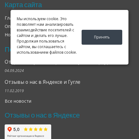
Карта сайта
Главная
О нас
Контакты
Мы используем cookie. Это
позволяет нам анализировать
Оплата
Доставка
Гарантия
взаимодействие посетителей с
Новости
Оферта
Соглашение
сайтом и делать его лучше.
Принять
Продолжая пользоваться
сайтом, вы соглашаетесь с
Последние новости
использованием файлов cookie.
Открылся клубный сервис Geely в Петербурге
04.09.2024
Отзывы о нас в Яндексе и Гугле
11.02.2019
Все новости
Отзывы о нас в Яндексе