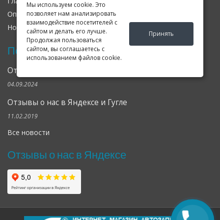
Главная
О нас
Контакты
Мы используем cookie. Это
Оплата
Доставка
Гарантия
позволяет нам анализировать
взаимодействие посетителей с
Новости
Оферта
Соглашение
сайтом и делать его лучше.
Принять
Продолжая пользоваться
Последние новости
сайтом, вы соглашаетесь с
использованием файлов cookie.
Открылся клубный сервис Geely в Петербурге
04.09.2024
Отзывы о нас в Яндексе и Гугле
11.02.2019
Все новости
Отзывы о нас в Яндексе