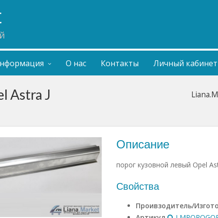
t
й
нформация
О нас
Контакты
Личный кабинет
 Astra J
Liana.
Описание
порог кузовной левый Opel Ast
Свойства
Проивзодитель/Изгот
Артикул
LMPOROGOP