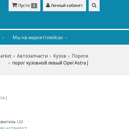
Пусто
Личный кабинет
0
Мы на маркетплейсах
Market
Автозапчасти
Кузов
Пороги
порог кузовной левый Opel Astra J
ra J
овитель
LM
ELASTRAJ517