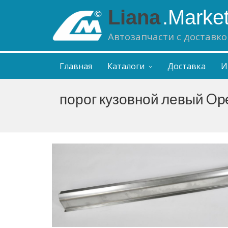
Liana
.Marke
Автозапчасти с доставко
Главная
Каталоги
Доставка
И
порог кузовной левый Opel