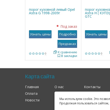
порог кузовной левый Opel
порог кузовно
Astra G 1998-2009г
Astra Н ( КУПЭ
GTC
Под заказ
Узнать цены
Подробно
Узнать цены
К сравнению
0
0
В закладки
Карта сайта
Главная
О нас
Контакты
Оплата
Доставка
Гарантия
Мы используем cookie. Это позво
Новости
Оферта
Соглашение
Продолжая пользоваться сайтом, 