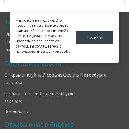
Мы используем cookie. Это
Карта сайта
позволяет нам анализировать
взаимодействие посетителей с
Главная
О нас
Контакты
сайтом и делать его лучше.
Принять
Продолжая пользоваться
Оплата
Доставка
Гарантия
сайтом, вы соглашаетесь с
Новости
Оферта
Соглашение
использованием файлов cookie.
Последние новости
Открылся клубный сервис Geely в Петербурге
04.09.2024
Отзывы о нас в Яндексе и Гугле
11.02.2019
Все новости
Отзывы о нас в Яндексе