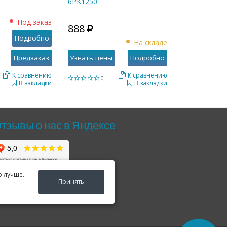
6PK1250
Под заказ
888
Подробно
На складе
Узнать цены
Подробно
К сравнению
К сравнению
0
В закладки
В закладки
тзывы о нас в Яндексе
о лучше.
Принять