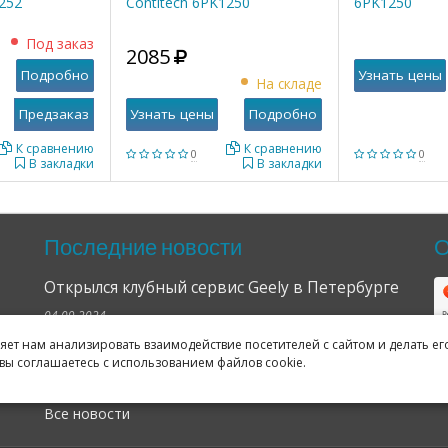
1252
Contitech 6PK1250
6PK1250
Под заказ
2085
Подробно
Узнать цены
На складе
Узнать цены
Подробно
К сравнению
К сравнению
0
0
В закладки
В закладки
Последние новости
О
Открылся клубный сервис Geely в Петербурге
04.09.2024
ляет нам анализировать взаимодействие посетителей с сайтом и делать ег
Отзывы о нас в Яндексе и Гугле
вы соглашаетесь с использованием файлов cookie.
11.02.2019
Все новости