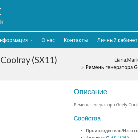
t
й
нформация
О нас
Контакты
Личный кабинет
Coolray (SX11)
Liana.Mar
Ремень генератора Gee
Описание
Ремень генератора Geely Coolr
Свойства
Проивзодитель/Изгот
Артикул
6PK1250