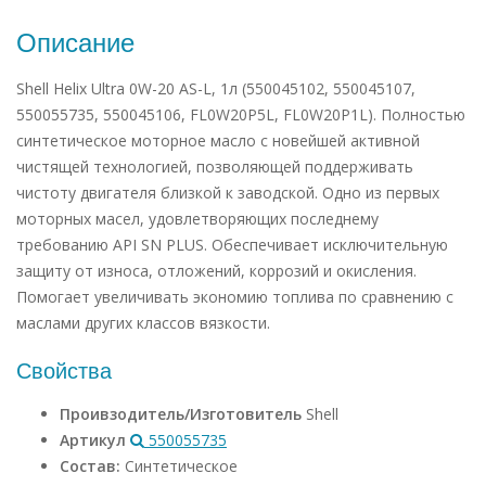
Описание
Shell Helix Ultra 0W-20 AS-L, 1л (550045102, 550045107,
550055735, 550045106, FL0W20P5L, FL0W20P1L). Полностью
синтетическое моторное масло с новейшей активной
чистящей технологией, позволяющей поддерживать
чистоту двигателя близкой к заводской. Одно из первых
моторных масел, удовлетворяющих последнему
требованию API SN PLUS. Обеспечивает исключительную
защиту от износа, отложений, коррозий и окисления.
Помогает увеличивать экономию топлива по сравнению с
маслами других классов вязкости.
Свойства
Проивзодитель/Изготовитель
Shell
Артикул
550055735
Состав:
Синтетическое