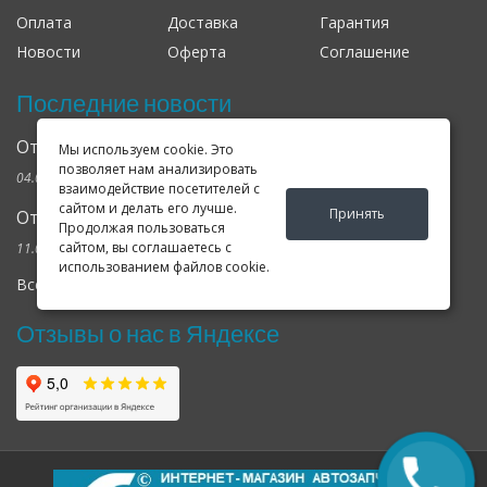
Оплата
Доставка
Гарантия
Новости
Оферта
Соглашение
Последние новости
Открылся клубный сервис Geely в Петербурге
Мы используем cookie. Это
позволяет нам анализировать
04.09.2024
взаимодействие посетителей с
сайтом и делать его лучше.
Принять
Отзывы о нас в Яндексе и Гугле
Продолжая пользоваться
сайтом, вы соглашаетесь с
11.02.2019
использованием файлов cookie.
Все новости
Отзывы о нас в Яндексе