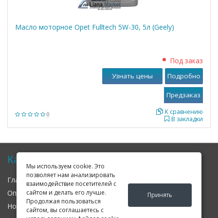
Масло моторное Opet Fulltech 5W-30, 5л (Geely)
Под заказ
Узнать цены
Подробно
К сравнению
0
В закладки
Карта сайта
Мы используем cookie. Это
позволяет нам анализировать
Главная
О нас
Контакты
взаимодействие посетителей с
сайтом и делать его лучше.
Оплата
Доставка
Гарантия
Принять
Продолжая пользоваться
Новости
Оферта
Соглашение
сайтом, вы соглашаетесь с