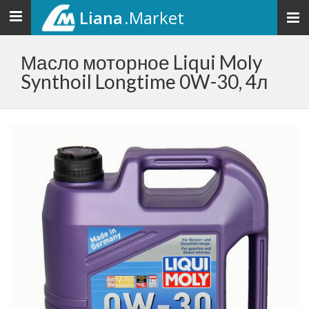
Liana
.Market
Toggle
navigation
Масло моторное Liqui Moly
Synthoil Longtime 0W-30, 4л