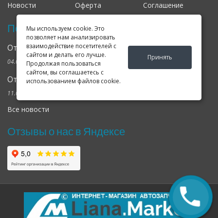
Новости
Оферта
Соглашение
Последние новости
Мы используем cookie. Это
позволяет нам анализировать
взаимодействие посетителей с
Открылся клубный сервис Geely в Петербурге
сайтом и делать его лучше.
Принять
04.09.2024
Продолжая пользоваться
сайтом, вы соглашаетесь с
Отзывы о нас в Яндексе и Гугле
использованием файлов cookie.
11.02.2019
Все новости
Отзывы о нас в Яндексе