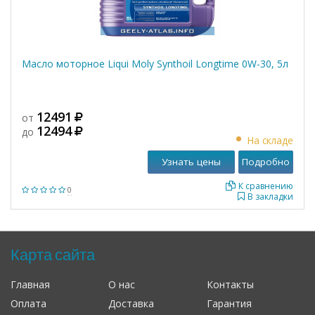
Масло моторное Liqui Moly Synthoil Longtime 0W-30, 5л
12491
от
12494
до
На складе
Узнать цены
Подробно
К сравнению
0
В закладки
Карта сайта
Главная
О нас
Контакты
Оплата
Доставка
Гарантия