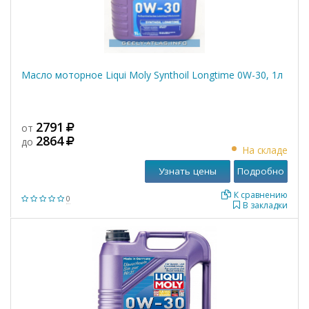
Масло моторное Liqui Moly Synthoil Longtime 0W-30, 1л
2791
от
2864
до
На складе
Узнать цены
Подробно
К сравнению
0
В закладки