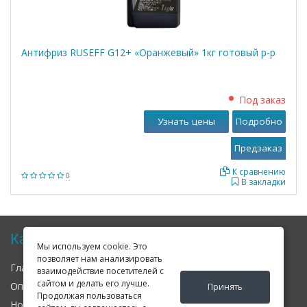
Антифриз RUSEFF G12+ «Оранжевый» 1кг готовый р-р
Под заказ
Узнать цены
Подробно
К сравнению
0
В закладки
Карта сайта
Мы используем cookie. Это
позволяет нам анализировать
Главная
О нас
Контакты
взаимодействие посетителей с
сайтом и делать его лучше.
Оплата
Доставка
Гарантия
Принять
Продолжая пользоваться
Новости
Оферта
Соглашение