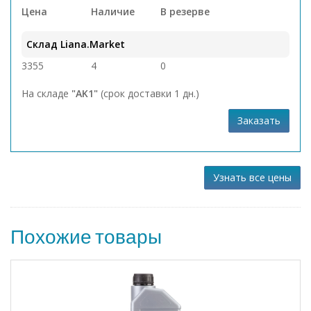
Цена
Наличие
В резерве
Склад Liana.Market
3355
4
0
На складе
"AK1"
(срок доставки 1 дн.)
Заказать
Узнать все цены
Похожие товары