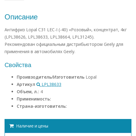
Описание
Антифриз Lopal C31 LEC-I (-40) «Розовый», концентрат, 4кг
(LPL38626, LPL38633, LPL38664, LPL31245).
Рекомендован официальным дистрибьютором Geely для
применения в автомобилях Geely.
Свойства
Проивзодитель/Изготовитель
Lopal
Артикул
LPL38633
Объем, л.:
4
Применимость:
Страна-изготовитель:
Наличие и цены