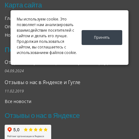
Карта сайта
Главная
О нас
Контакты
Мы используем cookie. Это
позволяет нам анализировать
Оплата
Доставка
Гарантия
взаимодействие посетителей с
Новости
Оферта
Соглашение
сайтом и делать его лучше.
Принять
Продолжая пользоваться
сайтом, вы соглашаетесь с
Последние новости
использованием файлов cookie.
Открылся клубный сервис Geely в Петербурге
04.09.2024
Отзывы о нас в Яндексе и Гугле
11.02.2019
Все новости
Отзывы о нас в Яндексе