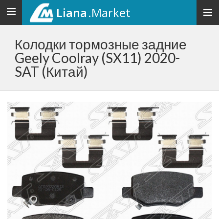
Liana
.Market
Toggle
navigation
Колодки тормозные задние
Geely Coolray (SX11) 2020-
SAT (Китай)