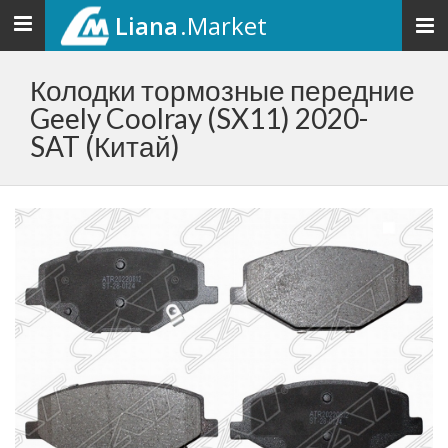
Liana
.Market
Toggle
navigation
Колодки тормозные передние
Geely Coolray (SX11) 2020-
SAT (Китай)