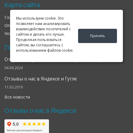
Карта сайта
Главная
О нас
Контакты
Мы используем cookie. Это
позволяет нам анализировать
Оплата
Доставка
Гарантия
взаимодействие посетителей с
Новости
Оферта
Соглашение
сайтом и делать его лучше.
Принять
Продолжая пользоваться
сайтом, вы соглашаетесь с
Последние новости
использованием файлов cookie.
Открылся клубный сервис Geely в Петербурге
04.09.2024
Отзывы о нас в Яндексе и Гугле
11.02.2019
Все новости
Отзывы о нас в Яндексе