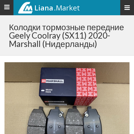
Liana
.Market
Toggle
navigation
Колодки тормозные передние
Geely Coolray (SX11) 2020-
Marshall (Нидерланды)