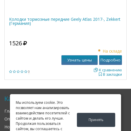
Колодки тормозные передние Geely Atlas 2017-, Zekkert
(Германия)
1526
На складе
Узнать цены
Подробно
К сравнению
0
В закладки
Карта сайта
Мы используем cookie. Это
позволяет нам анализировать
Главная
О нас
Контакты
взаимодействие посетителей с
сайтом и делать его лучше.
Оплата
Доставка
Гарантия
Принять
Продолжая пользоваться
Новости
Оферта
Соглашение
сайтом, вы соглашаетесь с