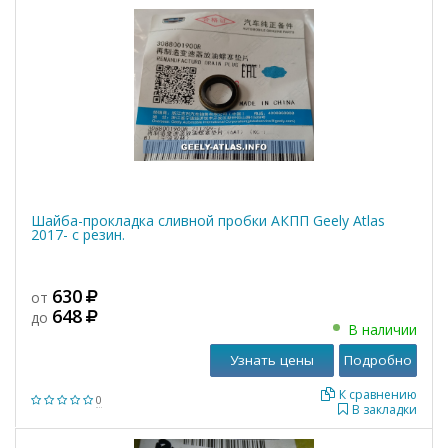
Шайба-прокладка сливной пробки АКПП Geely Atlas
2017- с резин.
630
от
648
до
В наличии
Узнать цены
Подробно
К сравнению
0
В закладки