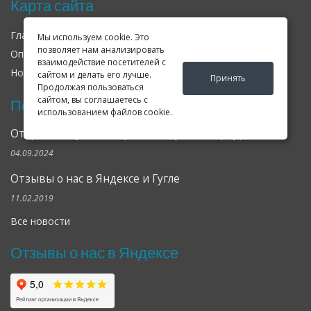
Карта сайта
Главная
О нас
Контакты
Мы используем cookie. Это
позволяет нам анализировать
Оплата
Доставка
Гарантия
взаимодействие посетителей с
Новости
Оферта
Соглашение
сайтом и делать его лучше.
Принять
Продолжая пользоваться
сайтом, вы соглашаетесь с
Последние новости
использованием файлов cookie.
Открылся клубный сервис Geely в Петербурге
04.09.2024
Отзывы о нас в Яндексе и Гугле
11.02.2019
Все новости
Отзывы о нас в Яндексе