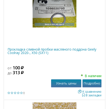
Прокладка сливной пробки масляного поддона Geely
Coolray 2020-, X50 (SX11)
100
от
313
до
В наличии
Узнать цены
Подробно
К сравнению
0
В закладки