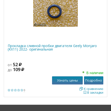
Прокладка сливной пробки двигателя Geely Monjaro
(KX11) 2022- оригинальная
52
от
109
до
В наличии
Узнать цены
Подробно
К сравнению
0
В закладки