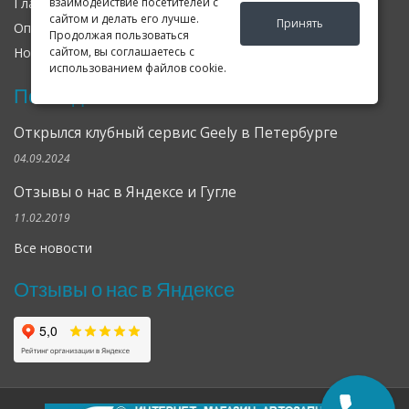
Главная
О нас
Контакты
взаимодействие посетителей с
сайтом и делать его лучше.
Принять
Оплата
Доставка
Гарантия
Продолжая пользоваться
Новости
Оферта
Соглашение
сайтом, вы соглашаетесь с
использованием файлов cookie.
Последние новости
Открылся клубный сервис Geely в Петербурге
04.09.2024
Отзывы о нас в Яндексе и Гугле
11.02.2019
Все новости
Отзывы о нас в Яндексе