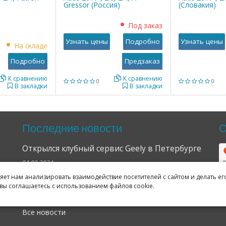
Gressor (Россия)
(Словакия)
Под заказ
Узнать цены
Подробно
Узнать цены
На складе
Подробно
К сравнению
К сравнению
0
0
В закладки
В закладки
Последние новости
О
Открылся клубный сервис Geely в Петербурге
04.09.2024
ляет нам анализировать взаимодействие посетителей с сайтом и делать ег
Отзывы о нас в Яндексе и Гугле
вы соглашаетесь с использованием файлов cookie.
11.02.2019
Все новости