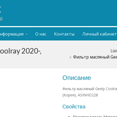
t
й
нформация
О нас
Контакты
Личный кабинет
olray 2020-,
Lia
Фильтр масляный Geely
Описание
Фильтр масляный Geely Coolray 
(Корея), ASINHD228
Свойства
Проивзодитель/Изгот