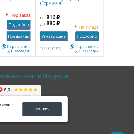
(Германия)
Под заказ
816
от
880
до
Подробно
На складе
Узнать цены
Подробно
К сравнению
К сравнению
0
В закладки
В закладки
тзывы о нас в Яндексе
о лучше.
Принять