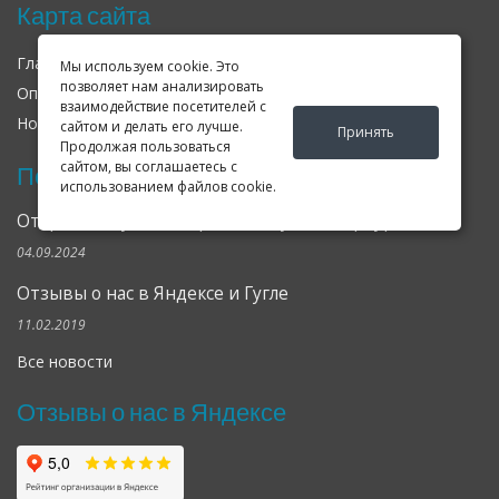
Карта сайта
Главная
О нас
Контакты
Мы используем cookie. Это
позволяет нам анализировать
Оплата
Доставка
Гарантия
взаимодействие посетителей с
Новости
Оферта
Соглашение
сайтом и делать его лучше.
Принять
Продолжая пользоваться
сайтом, вы соглашаетесь с
Последние новости
использованием файлов cookie.
Открылся клубный сервис Geely в Петербурге
04.09.2024
Отзывы о нас в Яндексе и Гугле
11.02.2019
Все новости
Отзывы о нас в Яндексе