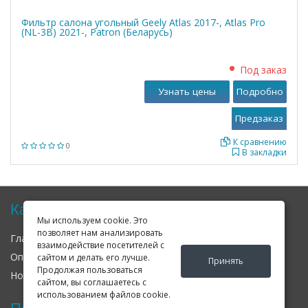
Фильтр салона угольный Geely Atlas 2017-, Atlas Pro
(NL-3B) 2021-, Patron (Беларусь)
Под заказ
Узнать цены
Подробно
К сравнению
0
В закладки
Карта сайта
Мы используем cookie. Это
позволяет нам анализировать
Главная
О нас
Контакты
взаимодействие посетителей с
Оплата
Доставка
Гарантия
сайтом и делать его лучше.
Принять
Продолжая пользоваться
Новости
Оферта
Соглашение
сайтом, вы соглашаетесь с
использованием файлов cookie.
Последние новости