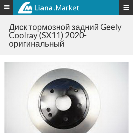
Liana
.Market
Toggle
navigation
Диск тормозной задний Geely
Coolray (SX11) 2020-
оригинальный