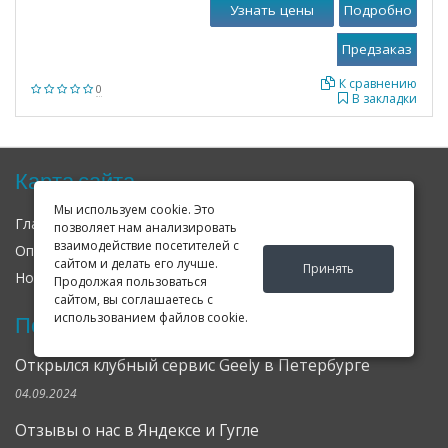
Узнать цены
Подробно
К сравнению
0
В закладки
Карта сайта
Мы используем cookie. Это
Главная
О нас
Контакты
позволяет нам анализировать
взаимодействие посетителей с
Оплата
Доставка
Гарантия
сайтом и делать его лучше.
Принять
Новости
Оферта
Соглашение
Продолжая пользоваться
сайтом, вы соглашаетесь с
использованием файлов cookie.
Последние новости
Открылся клубный сервис Geely в Петербурге
04.09.2024
Отзывы о нас в Яндексе и Гугле