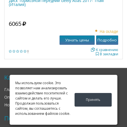
Диск тормозной передний Geely Atlas 2017- Trialli
(Италия)
6065
На складе
Узнать цены
Подробно
К сравнению
0
В закладки
Карта сайта
Мы используем cookie. Это
позволяет нам анализировать
Главная
О нас
Контакты
взаимодействие посетителей с
Оплата
Доставка
Гарантия
сайтом и делать его лучше.
Принять
Продолжая пользоваться
Новости
Оферта
Соглашение
сайтом, вы соглашаетесь с
использованием файлов cookie.
Последние новости