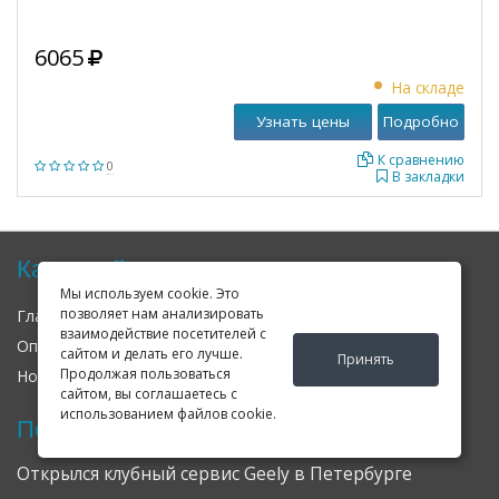
6065
На складе
Узнать цены
Подробно
К сравнению
0
В закладки
Карта сайта
Мы используем cookie. Это
позволяет нам анализировать
Главная
О нас
Контакты
взаимодействие посетителей с
Оплата
Доставка
Гарантия
сайтом и делать его лучше.
Принять
Продолжая пользоваться
Новости
Оферта
Соглашение
сайтом, вы соглашаетесь с
использованием файлов cookie.
Последние новости
Открылся клубный сервис Geely в Петербурге