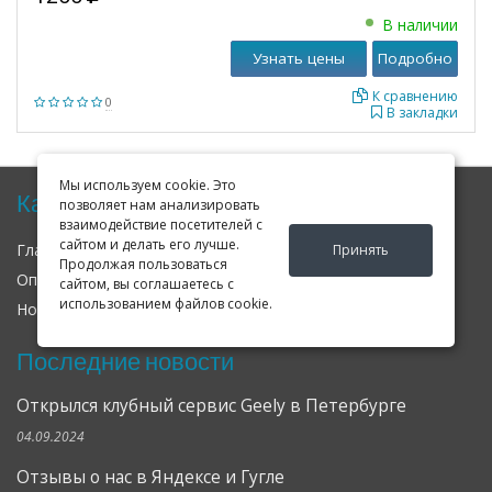
В наличии
Узнать цены
Подробно
К сравнению
0
В закладки
Мы используем cookie. Это
Карта сайта
позволяет нам анализировать
взаимодействие посетителей с
сайтом и делать его лучше.
Главная
О нас
Контакты
Принять
Продолжая пользоваться
Оплата
Доставка
Гарантия
сайтом, вы соглашаетесь с
использованием файлов cookie.
Новости
Оферта
Соглашение
Последние новости
Открылся клубный сервис Geely в Петербурге
04.09.2024
Отзывы о нас в Яндексе и Гугле