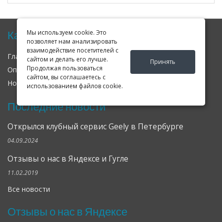
Карта сайта
Мы используем cookie. Это
позволяет нам анализировать
взаимодействие посетителей с
Главная
О нас
Контакты
сайтом и делать его лучше.
Принять
Продолжая пользоваться
Оплата
Доставка
Гарантия
сайтом, вы соглашаетесь с
Новости
Оферта
Соглашение
использованием файлов cookie.
Последние новости
Открылся клубный сервис Geely в Петербурге
04.09.2024
Отзывы о нас в Яндексе и Гугле
11.02.2019
Все новости
Отзывы о нас в Яндексе