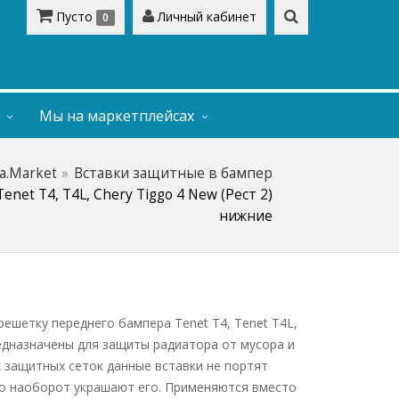
Пусто
Личный кабинет
0
Мы на маркетплейсах
na.Market
Вставки защитные в бампер
enet T4, T4L, Chery Tiggo 4 New (Рест 2)
нижние
ешетку переднего бампера Tenet T4, Tenet T4L,
редназначены для защиты радиатора от мусора и
х защитных сеток данные вставки не портят
но наоборот украшают его. Применяются вместо