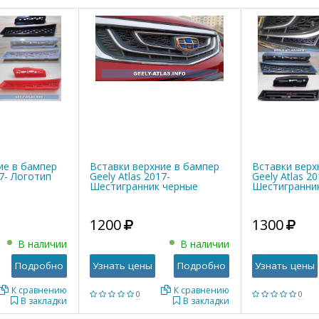
ие в бампер
Вставки верхние в бампер
Вставки верх
17- Логотип
Geely Atlas 2017-
Geely Atlas 20
Шестигранник черные
Шестигранни
1200
1300
В наличии
В наличии
Подробно
Узнать цены
Подробно
Узнать цены
К сравнению
К сравнению
0
0
В закладки
В закладки