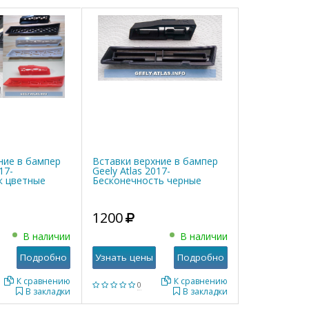
ние в бампер
Вставки верхние в бампер
17-
Geely Atlas 2017-
к цветные
Бесконечность черные
1200
В наличии
В наличии
Подробно
Узнать цены
Подробно
К сравнению
К сравнению
0
В закладки
В закладки