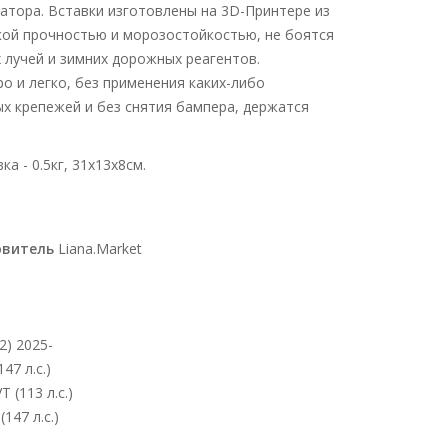
атора. Вставки изготовлены на 3D-Принтере из
кой прочностью и морозостойкостью, не боятся
лучей и зимних дорожных реагентов.
о и легко, без применения каких-либо
х крепежей и без снятия бампера, держатся
а - 0.5кг, 31х13х8см.
овитель
Liana.Market
2) 2025-
47 л.с.)
 (113 л.с.)
147 л.с.)