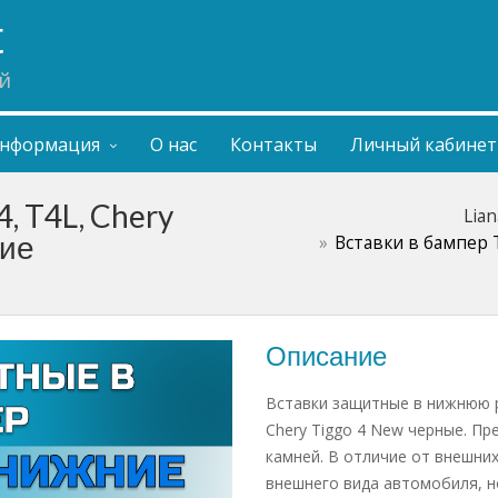
t
й
нформация
О нас
Контакты
Личный кабинет
, T4L, Chery
Lia
ние
Вставки в бампер T
Описание
Вставки защитные в нижнюю р
Chery Tiggo 4 New черные. П
камней. В отличие от внешни
внешнего вида автомобиля, 