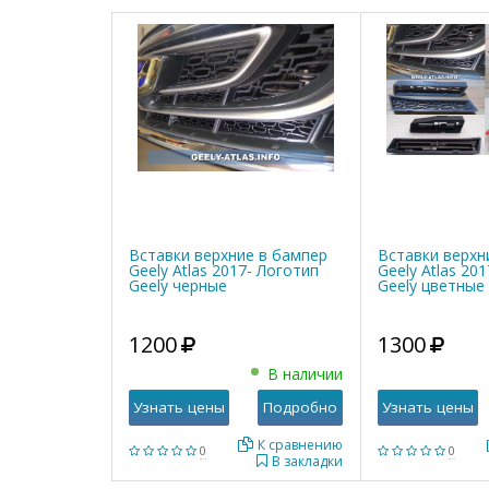
Вставки верхние в бампер
Вставки верхн
Geely Atlas 2017- Логотип
Geely Atlas 20
Geely черные
Geely цветные
1200
1300
В наличии
Узнать цены
Подробно
Узнать цены
К сравнению
0
0
В закладки