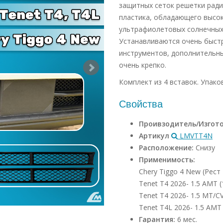
защитных сеток решетки ради
пластика, обладающего высо
ультрафиолетовых солнечных 
Устанавливаются очень быстр
инструментов, дополнительны
очень крепко.
Комплект из 4 вставок. Упаковк
Свойства
Проивзодитель/Изгот
Артикул
LMVTT4N
Расположение:
Снизу
Применимость:
Chery Tiggo 4 New (Рест 
Tenet T4 2026- 1.5 AMT (1
Tenet T4 2026- 1.5 MT/CVT
Tenet T4L 2026- 1.5 AMT (
Гарантия:
6 мес.