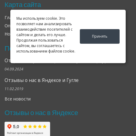
Карта сайта
Главная
О нас
Контакты
Мы используем cookie. Это
позволяет нам анализировать
Оплата
Доставка
Гарантия
взаимодействие посетителей с
Новости
Оферта
Соглашение
сайтом и делать его лучше.
Принять
Продолжая пользоваться
сайтом, вы соглашаетесь с
Последние новости
использованием файлов cookie.
Открылся клубный сервис Geely в Петербурге
04.09.2024
Отзывы о нас в Яндексе и Гугле
11.02.2019
Все новости
Отзывы о нас в Яндексе