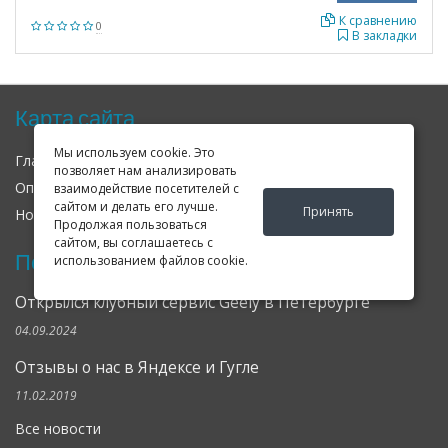
К сравнению
0
В закладки
Карта сайта
Мы используем cookie. Это
Главная
О нас
Контакты
позволяет нам анализировать
Оплата
Доставка
Гарантия
взаимодействие посетителей с
сайтом и делать его лучше.
Принять
Новости
Оферта
Соглашение
Продолжая пользоваться
сайтом, вы соглашаетесь с
Последние новости
использованием файлов cookie.
Открылся клубный сервис Geely в Петербурге
04.09.2024
Отзывы о нас в Яндексе и Гугле
11.02.2019
Все новости