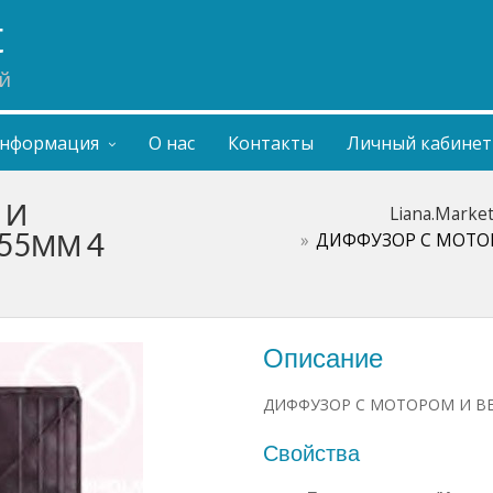
t
й
нформация
О нас
Контакты
Личный кабинет
 И
Liana.Marke
55ММ 4
ДИФФУЗОР С МОТОР
Описание
ДИФФУЗОР С МОТОРОМ И ВЕ
Свойства