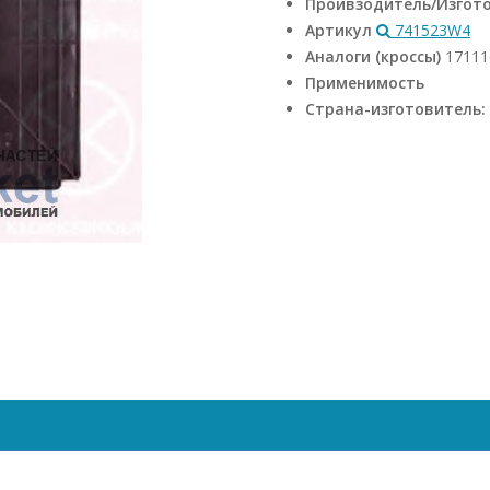
Проивзодитель/Изгот
Артикул
741523W4
Аналоги (кроссы)
17111
Применимость
Страна-изготовитель: