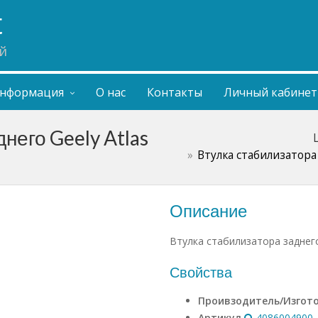
t
й
нформация
О нас
Контакты
Личный кабинет
него Geely Atlas
Втулка стабилизатора 
Описание
Втулка стабилизатора заднего
Свойства
Проивзодитель/Изгот
Артикул
4086004900