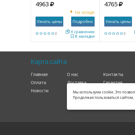
4963
4765
На складе
Узнать цены
Подробно
Узнать цены
К сравнению
0
0
В закладки
Карта сайта
Главная
О нас
Контакты
Оплата
Доставка
Гарантия
Новости
Оферта
Соглашение
Мы используем cookie. Это позво
Продолжая пользоваться сайтом, 