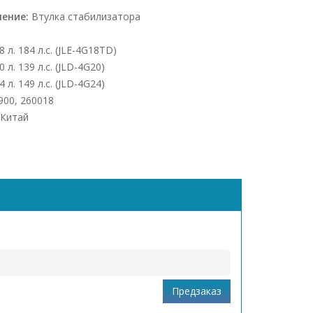
чение:
Втулка стабилизатора
8 л. 184 л.с. (JLE-4G18TD)
0 л. 139 л.с. (JLD-4G20)
4 л. 149 л.с. (JLD-4G24)
900, 260018
Китай