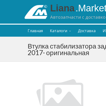
Liana
.Marke
Автозапчасти с доставко
Главная
Каталоги
Доставка
И
Втулка стабилизатора зад
2017- оригинальная