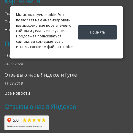
Карта сайта
Главная
О нас
Контакты
Мы используем cookie. Это
позволяет нам анализировать
Оплата
Доставка
Гарантия
взаимодействие посетителей с
Новости
Оферта
Соглашение
сайтом и делать его лучше.
Принять
Продолжая пользоваться
сайтом, вы соглашаетесь с
Последние новости
использованием файлов cookie.
Открылся клубный сервис Geely в Петербурге
04.09.2024
Отзывы о нас в Яндексе и Гугле
11.02.2019
Все новости
Отзывы о нас в Яндексе