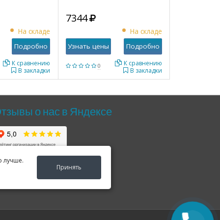
7344
На складе
На складе
Подробно
Узнать цены
Подробно
К сравнению
К сравнению
0
В закладки
В закладки
тзывы о нас в Яндексе
о лучше.
Принять