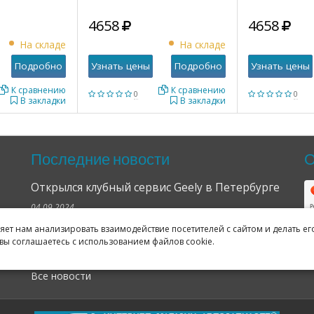
4658
4658
На складе
На складе
Подробно
Узнать цены
Подробно
Узнать цены
К сравнению
К сравнению
0
0
В закладки
В закладки
Последние новости
О
Открылся клубный сервис Geely в Петербурге
04.09.2024
ляет нам анализировать взаимодействие посетителей с сайтом и делать ег
Отзывы о нас в Яндексе и Гугле
вы соглашаетесь с использованием файлов cookie.
11.02.2019
Все новости