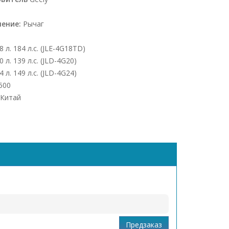
чение:
Рычаг
8 л. 184 л.с. (JLE-4G18TD)
0 л. 139 л.с. (JLD-4G20)
4 л. 149 л.с. (JLD-4G24)
500
Китай