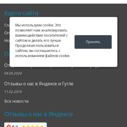
Карта сайта
Главная
О нас
Контакты
Мы используем cookie. Это
позволяет нам анализировать
Оплата
Доставка
Гарантия
взаимодействие посетителей с
Новости
Оферта
Соглашение
сайтом и делать его лучше.
Принять
Продолжая пользоваться
сайтом, вы соглашаетесь с
Последние новости
использованием файлов cookie.
Открылся клубный сервис Geely в Петербурге
04.09.2024
Отзывы о нас в Яндексе и Гугле
11.02.2019
Все новости
Отзывы о нас в Яндексе