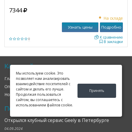
7344
На складе
Узнать цены
Подробно
К сравнению
0
В закладки
Карта сайта
Мы используем cookie. Это
Главная
О нас
Контакты
позволяет нам анализировать
взаимодействие посетителей с
Оплата
Доставка
Гарантия
сайтом и делать его лучше.
Принять
Новости
Оферта
Соглашение
Продолжая пользоваться
сайтом, вы соглашаетесь с
использованием файлов cookie.
Последние новости
Открылся клубный сервис Geely в Петербурге
04.09.2024