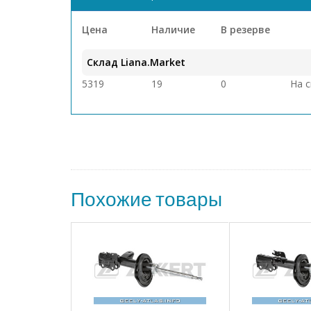
Цена
Наличие
В резерве
Склад Liana.Market
5319
19
0
На 
Похожие товары