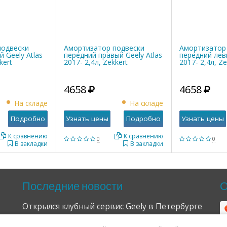
подвески
Амортизатор подвески
Амортизатор
 Geely Atlas
передний правый Geely Atlas
передний левы
kert
2017- 2,4л, Zekkert
2017- 2,4л, Ze
4658
4658
На складе
На складе
Подробно
Узнать цены
Подробно
Узнать цены
К сравнению
К сравнению
0
0
В закладки
В закладки
Последние новости
О
Открылся клубный сервис Geely в Петербурге
04.09.2024