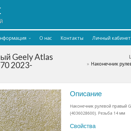
t
й
нформация
О нас
Контакты
Личный кабинет
ый Geely Atlas
X70 2023-
Наконечник рулево
Описание
Наконечник рулевой правый Gee
(4036028600). Резьба 14 мм
Свойства