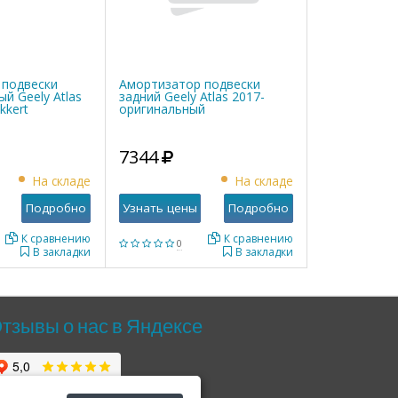
 подвески
Амортизатор подвески
й Geely Atlas
задний Geely Atlas 2017-
kkert
оригинальный
7344
На складе
На складе
Подробно
Узнать цены
Подробно
К сравнению
К сравнению
0
В закладки
В закладки
тзывы о нас в Яндексе