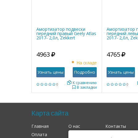
Амортизатор подвески
Амортизатор 
передний правый Geely Atlas
передний левый
2017- 2,0л, Zekkert
2017- 2,0л, Zek
4963
4765
На складе
Узнать цены
Подробно
Узнать цены
К сравнению
0
0
В закладки
Карта сайта
Главная
О нас
Контакты
Оплата
Доставка
Гарантия