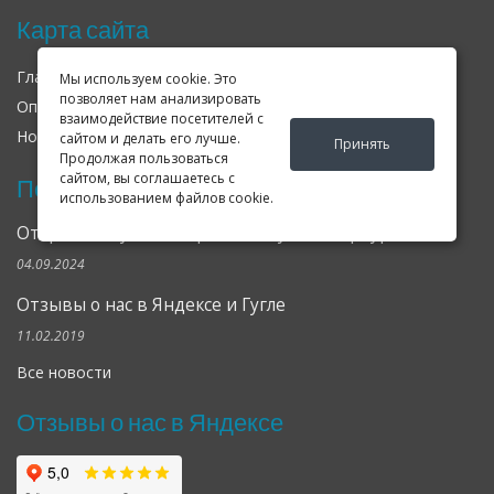
Карта сайта
Главная
О нас
Контакты
Мы используем cookie. Это
позволяет нам анализировать
Оплата
Доставка
Гарантия
взаимодействие посетителей с
Новости
Оферта
Соглашение
сайтом и делать его лучше.
Принять
Продолжая пользоваться
сайтом, вы соглашаетесь с
Последние новости
использованием файлов cookie.
Открылся клубный сервис Geely в Петербурге
04.09.2024
Отзывы о нас в Яндексе и Гугле
11.02.2019
Все новости
Отзывы о нас в Яндексе