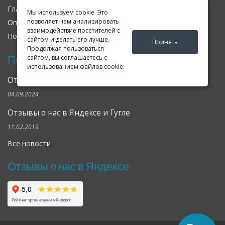
Главная
О нас
Контакты
Мы используем cookie. Это
позволяет нам анализировать
Оплата
Доставка
Гарантия
взаимодействие посетителей с
Новости
Оферта
Соглашение
сайтом и делать его лучше.
Принять
Продолжая пользоваться
Последние новости
сайтом, вы соглашаетесь с
использованием файлов cookie.
Открылся клубный сервис Geely в Петербурге
04.09.2024
Отзывы о нас в Яндексе и Гугле
11.02.2019
Все новости
Отзывы о нас в Яндексе