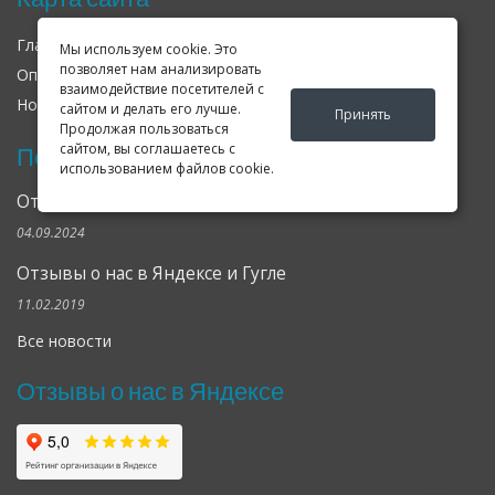
Главная
О нас
Контакты
Мы используем cookie. Это
позволяет нам анализировать
Оплата
Доставка
Гарантия
взаимодействие посетителей с
Новости
Оферта
Соглашение
сайтом и делать его лучше.
Принять
Продолжая пользоваться
сайтом, вы соглашаетесь с
Последние новости
использованием файлов cookie.
Открылся клубный сервис Geely в Петербурге
04.09.2024
Отзывы о нас в Яндексе и Гугле
11.02.2019
Все новости
Отзывы о нас в Яндексе