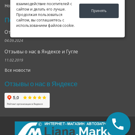
взаимодействие посетителей с
Новости
Оферта
Соглашение
сайтом и делать его лучше.
Принять
Продолжая пользоваться
Последние новости
сайтом, вы соглашаетесь с
использованием файлов cookie.
Открылся клубный сервис Geely в Петербурге
04.09.2024
Отзывы о нас в Яндексе и Гугле
11.02.2019
Все новости
Отзывы о нас в Яндексе