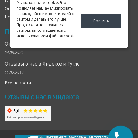
Главная
О нас
Контакты
Мы используем cookie. Это
Оплата
Доставка
Гарантия
позволяет нам анализировать
взаимодействие посетителей с
Новости
Оферта
Соглашение
сайтом и делать его лучше.
Принять
Продолжая пользоваться
Последние новости
сайтом, вы соглашаетесь с
использованием файлов cookie.
Открылся клубный сервис Geely в Петербурге
04.09.2024
Отзывы о нас в Яндексе и Гугле
11.02.2019
Все новости
Отзывы о нас в Яндексе